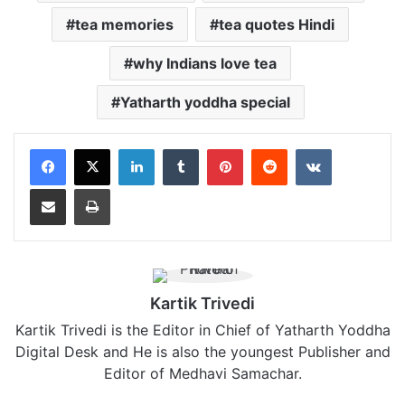
tea memories
tea quotes Hindi
why Indians love tea
Yatharth yoddha special
LinkedIn
Tumblr
Pinterest
Reddit
VKontakte
Share via Email
Print
Kartik Trivedi
Kartik Trivedi is the Editor in Chief of Yatharth Yoddha
Digital Desk and He is also the youngest Publisher and
Editor of Medhavi Samachar.