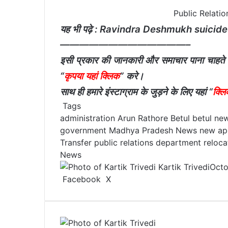
Public Relation 
यह भी पढ़े :
Ravindra Deshmukh suicide ca
—————————————–
इसी प्रकार की जानकारी और समाचार पाना चाहते हैं तो
“
कृपया यहां क्लिक
” करे।
साथ ही हमारे इंस्टाग्राम के जुड़ने के लिए यहां “
क्लि
Tags
administration
Arun Rathore
Betul
betul ne
government
Madhya Pradesh News
new ap
Transfer
public relations department
reloca
News
Kartik Trivedi
Octo
Facebook
X
L
T
P
R
V
S
P
i
u
i
e
K
h
r
n
m
n
d
o
a
i
k
b
t
d
n
r
n
e
l
e
i
t
e
t