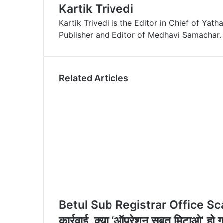
Kartik Trivedi
d
r
r
t
a
v
Kartik Trivedi is the Editor in Chief of Ya
I
e
k
i
Publisher and Editor of Medhavi Samachar.
n
s
t
a
t
e
E
m
a
Related Articles
i
l
Betul Sub Registrar Office Scam P
कार्रवाई, क्या ‘ऑपरेशन सबूत मिटाओ’ हो