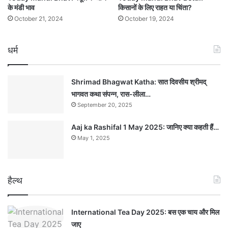
के मंडी भाव
किसानों के लिए राहत या चिंता?
October 21, 2024
October 19, 2024
धर्म
Shrimad Bhagwat Katha: सात दिवसीय श्रीमद्
भागवत कथा संपन्न, रास-लीला…
September 20, 2025
Aaj ka Rashifal 1 May 2025: जानिए क्या कहती हैं…
May 1, 2025
हैल्थ
International Tea Day 2025: बस एक चाय और मिल
जाए