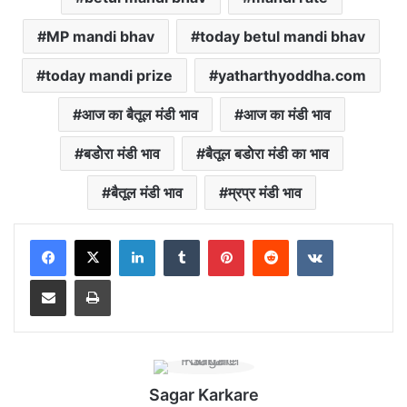
MP mandi bhav
today betul mandi bhav
today mandi prize
yatharthyoddha.com
आज का बैतूल मंडी भाव
आज का मंडी भाव
बडाेेरा मंड‍ी भाव
बैतूल बडाेेरा मंडी का भाव
बैतूल मंडी भाव
म्रप्र मंडी भाव
LinkedIn
Tumblr
Pinterest
Reddit
VKontakte
Share via Email
Print
Sagar Karkare