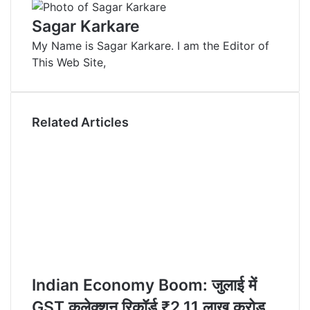
e
l
e
i
t
e
t
Sagar Karkare
d
r
r
t
a
v
My Name is Sagar Karkare. I am the Editor of
I
e
k
i
This Web Site,
n
s
t
a
t
e
E
m
a
Related Articles
i
l
Indian Economy Boom: जुलाई में
GST कलेक्शन रिकॉर्ड ₹2.11 लाख करोड़