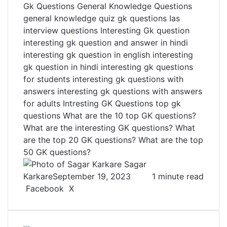
Gk Questions
General Knowledge Questions
general knowledge quiz
gk questions
Ias
interview questions
Interesting Gk question
interesting gk question and answer in hindi
interesting gk question in english
interesting
gk question in hindi
interesting gk questions
for students
interesting gk questions with
answers
interesting gk questions with answers
for adults
Intresting GK Questions
top gk
questions
What are the 10 top GK questions?
What are the interesting GK questions?
What
are the top 20 GK questions?
What are the top
50 GK questions?
Sagar
Karkare
September 19, 2023
1 minute read
Facebook
X
L
T
P
R
V
S
P
i
u
i
e
K
h
r
n
m
n
d
o
a
i
k
b
t
d
n
r
n