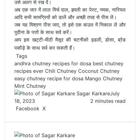
उसे अलग से रख दें।
अब एक जार में लाल मिर्च दाल, इमली का पेस्ट, नमक, नारियल
आदि सभी सामग्रियों को डालें और अच्छी तरह से पीस लें।
जब यह मिश्रण पीस जाए, तो इसे एक बाउल में निकाल लें और
पुदीना के पत्तों के साथ सर्व करें।
आप इस खट्टी-मीठी मैसूर की चटनीको इडली, डोसा, ब्रेड
पकौड़े के साथ सर्व कर सकती हैं।
Tags
andhra chutney recipes for dosa
best chutney
recipes ever
Chili Chutney
Coconut Chutney
easy chutney recipe for dosa
Mango Chutney
Mint Chutney
Sagar Karkare
July
18, 2023
2 minutes read
Facebook
X
L
T
P
R
V
S
P
i
u
i
e
K
h
r
n
m
n
d
o
a
i
k
b
t
d
n
r
n
e
l
e
i
t
e
t