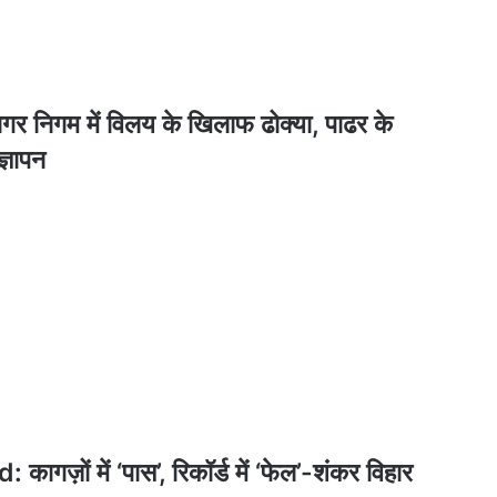
गम में विलय के खिलाफ ढोक्या, पाढर के
ज्ञापन
ं में ‘पास’, रिकॉर्ड में ‘फेल’-शंकर विहार