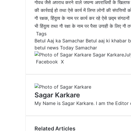
गोवध जैसे अपराध करने वाले जघन्य अपराधियों के खिलाफ
की कार्रवाई हो तथा ऐसे कार्य में लिप्त लोगों की संपत्तियो
गौ रक्षक, हिंदुत्व के नाम पर कार्य कर रहे ऐसे छद्म संग
भी हिंदुत्व तथा गौ रक्षा के नाम पर पैसा उगाही के लिए गौ त
Tags
Betul Aaj ka Samachar
Betul aaj ki khabar
b
betul news
Today Samachar
Sagar Karkare
Jul
Facebook
X
L
T
P
R
V
S
P
i
u
i
e
K
h
r
n
m
n
d
o
a
i
k
b
t
d
n
r
n
e
l
e
i
t
e
t
Sagar Karkare
d
r
r
t
a
v
My Name is Sagar Karkare. I am the Editor 
I
e
k
i
n
s
t
a
t
e
E
m
Related Articles