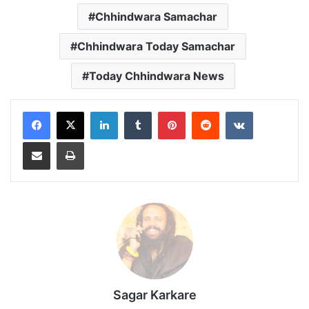
Chhindwara Samachar
Chhindwara Today Samachar
Today Chhindwara News
LinkedIn
Tumblr
Pinterest
Reddit
VKontakte
Share via Email
Print
Sagar Karkare