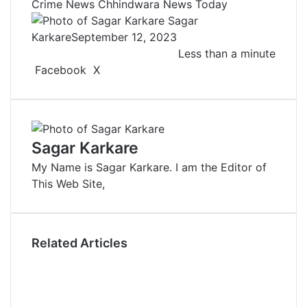
Crime News
Chhindwara News Today
Sagar
Karkare
September 12, 2023
Less than a minute
Facebook
X
L
T
P
R
V
S
P
i
u
i
e
K
h
r
n
m
n
d
o
a
i
k
b
t
d
n
r
n
e
l
e
i
t
e
t
Sagar Karkare
d
r
r
t
a
v
My Name is Sagar Karkare. I am the Editor of
I
e
k
i
This Web Site,
n
s
t
a
t
e
E
m
a
Related Articles
i
l