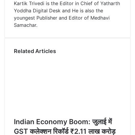
Kartik Trivedi is the Editor in Chief of Yatharth
I
e
k
i
Yoddha Digital Desk and He is also the
n
s
t
a
youngest Publisher and Editor of Medhavi
t
e
E
Samachar.
m
a
i
l
Related Articles
Indian Economy Boom: जुलाई में
GST कलेक्शन रिकॉर्ड ₹2.11 लाख करोड़