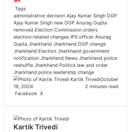
करें
”
Tags
administrative decision
Ajay Kumar Singh DGP
Ajay Kumar Singh new DGP
Anurag Gupta
removed
Election Commission orders
election-related changes
IPS officer Anurag
Gupta
Jharkhand
Jharkhand DGP change
Jharkhand Election
Jharkhand government
notification
Jharkhand News
Jharkhand police
reshuffle
Jharkhand Politics
law and order
Jharkhand
police leadership change
Kartik Trivedi
October
19, 2024
2 minutes read
Facebook
X
L
T
P
R
V
S
P
i
u
i
e
K
h
r
n
m
n
d
o
a
i
k
b
t
d
n
r
n
e
l
e
i
t
e
t
Kartik Trivedi
d
r
r
t
a
v