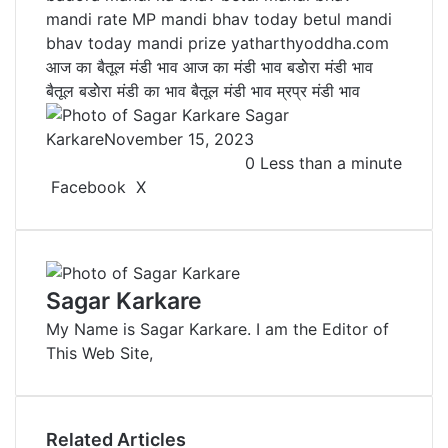
mandi rate
MP mandi bhav
today betul mandi
bhav
today mandi prize
yatharthyoddha.com
आज का बैतूल मंडी भाव
आज का मंडी भाव
बडाेेरा मंड‍ी भाव
बैतूल बडाेेरा मंडी का भाव
बैतूल मंडी भाव
म्रप्र मंडी भाव
Sagar
Karkare
November 15, 2023
0
Less than a minute
Facebook
X
L
T
P
R
V
S
P
i
u
i
e
K
h
r
n
m
n
d
o
a
i
k
b
t
d
n
r
n
e
l
e
i
t
e
t
Sagar Karkare
d
r
r
t
a
v
My Name is Sagar Karkare. I am the Editor of
I
e
k
i
This Web Site,
n
s
t
a
t
e
E
m
a
Related Articles