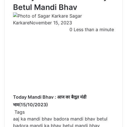
Betul Mandi Bhav
Sagar
Karkare
November 15, 2023
0
Less than a minute
Today Mandi Bhav : आज का बैतूल मंडी
भाव(15/10/2023)
Tags
aaj ka mandi bhav
badora mandi bhav
betul
badora mandi ka bhav
betul mandi bhav