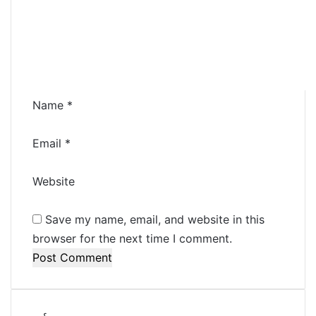
m
e
n
t
*
Name
*
Email
*
Website
Save my name, email, and website in this
browser for the next time I comment.