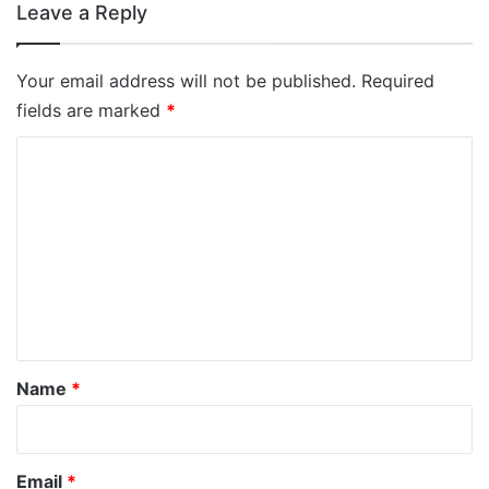
Leave a Reply
Your email address will not be published.
Required
fields are marked
*
C
o
m
m
e
n
t
*
Name
*
Email
*