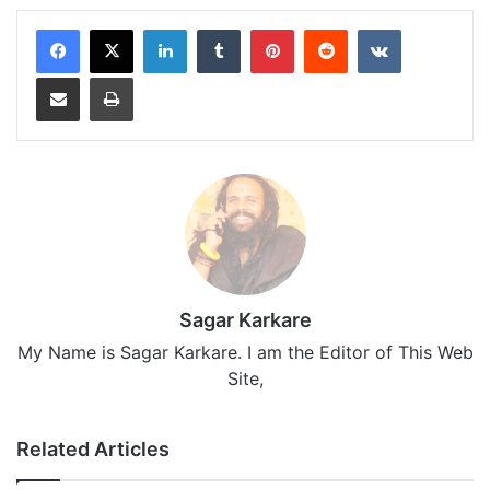
LinkedIn
Tumblr
Pinterest
Reddit
VKontakte
Share via Email
Print
Sagar Karkare
My Name is Sagar Karkare. I am the Editor of This Web
Site,
Related Articles