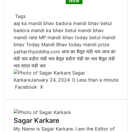
Now
Tags
aaj ka mandi bhav
badora mandi bhav
betul
badora mandi ka bhav
betul mandi bhav
mandi rate
MP mandi bhav
today betul mandi
bhav
Today Mandi Bhav
today mandi prize
yatharthyoddha.com
आज का बैतूल मंडी भाव
आज का
मंडी भाव
बडाेेरा मंड‍ी भाव
बैतूल बडाेेरा मंडी का भाव
बैतूल मंडी
भाव
म्रप्र मंडी भाव
Sagar
Karkare
January 24, 2024
0
Less than a minute
Facebook
X
L
T
P
R
V
S
P
i
u
i
e
K
h
r
n
m
n
d
o
a
i
k
b
t
d
n
r
n
e
l
e
i
t
e
t
Sagar Karkare
d
r
r
t
a
v
My Name is Sagar Karkare. I am the Editor of
I
e
k
i