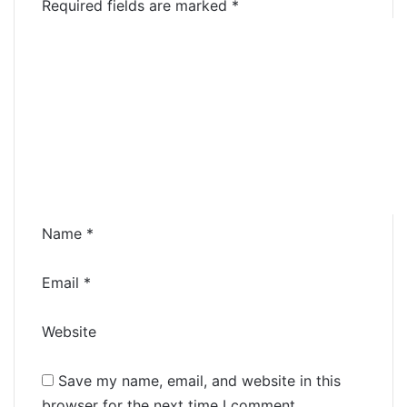
Required fields are marked
*
C
o
m
m
e
n
t
*
Name
*
Email
*
Website
Save my name, email, and website in this
browser for the next time I comment.