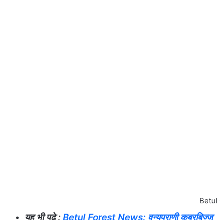
Betul 
यह भी पढ़े :
Betul Forest News: वन्यप्राणी कबरबिज्जू