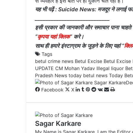
से व्यवहार है इस बात पर ही दुकान चल रही है।
यह भी पढ़ें :
Suicide News: मजदूर ने लगाई फांसी, 
____________________________
इसी प्रकार की जानकारी और समाचार पाना चाहते हैं तो
“
कृपया यहां क्लिक
” करे।
साथ ही हमारे इंस्टाग्राम के जुड़ने के लिए यहां “
क्लि
Tags
betul crime news
Betul Excise
Betul Excise
UPDATE
CM Mohan Yadav
Illegal liquor Bet
Pradesh News
today betul news
Today Bet
Sagar Karkare
De
Facebook
X
L
T
P
R
V
S
P
i
u
i
e
K
h
r
n
m
n
d
o
a
i
k
b
t
d
n
r
n
e
l
e
i
t
e
t
Sagar Karkare
d
r
r
t
a
v
My Name is Sagar Karkare. I am the Editor 
I
e
k
i