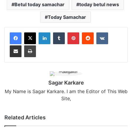
Betul today samachar
today betul news
Today Samachar
LinkedIn
Tumblr
Pinterest
Reddit
VKontakte
Share via Email
Print
Sagar Karkare
My Name is Sagar Karkare. I am the Editor of This Web
Site,
Related Articles