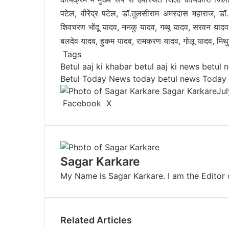
पटेल, वीरेंद्र पटेल, डॉ.तुलसीराम अमरदास महाराज, ड
शिवचरण भोंदू यादव, ननकु यादव, गब्बू यादव, सरवन यादव
बलदेव यादव, हुकम यादव, रामकरण यादव, गोलू यादव, मिथुन
Tags
Betul aaj ki khabar
betul aaj ki news
betul 
Betul Today News
today betul news
Today
Sagar Karkare
Jul
Facebook
X
L
T
P
R
V
S
P
i
u
i
e
K
h
r
n
m
n
d
o
a
i
k
b
t
d
n
r
n
e
l
e
i
t
e
t
Sagar Karkare
d
r
r
t
a
v
My Name is Sagar Karkare. I am the Editor 
I
e
k
i
n
s
t
a
t
e
E
m
Related Articles
a