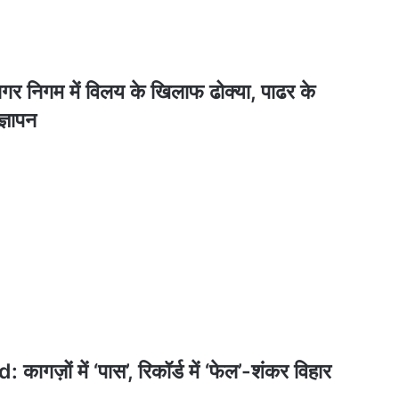
गम में विलय के खिलाफ ढोक्या, पाढर के
ज्ञापन
ं में ‘पास’, रिकॉर्ड में ‘फेल’-शंकर विहार