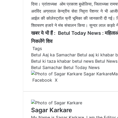
दिया। प्रांताध्यक्ष ओम प्रकाश बुधोलिया, जिलाध्यक्ष राम
अरविंद अग्रवाल केन्द्रीय सेवा निवृत्त पेंशनर ने भी आज
आईल की कोलेस्ट्रॉल फ्री भूमिका की जानकारी दी गई। क
शिवचरण हजारे ने मंच संचालन किया। सुन्दर लाल कड़वे 
खबर ये भी हैं :
Betul Today News : महिलाओं न
निकलेंगे शिव
Tags
Betul Aaj ka Samachar
Betul aaj ki khabar
b
Betul ki taza khabar
betul news
Betul News
Betul Samachar
Betul Today News
Sagar Karkare
Ma
Facebook
X
L
T
P
R
V
S
P
i
u
i
e
K
h
r
n
m
n
d
o
a
i
k
b
t
d
n
r
n
e
l
e
i
t
e
t
Sagar Karkare
d
r
r
t
a
v
My Name is Sagar Karkare. I am the Editor 
I
e
k
i