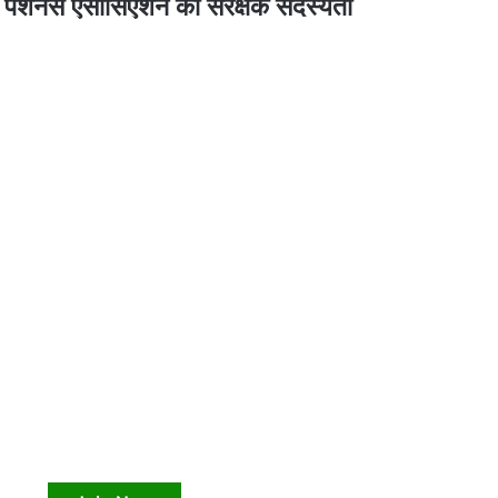
व पेंशनर्स एसोसिएशन की संरक्षक सदस्यता