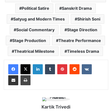
Political Satire
Sanskrit Drama
Satyug and Modern Times
Shirish Soni
Social Commentary
Stage Direction
Stage Production
Theatre Performance
Theatrical Milestone
Timeless Drama
LinkedIn
Tumblr
Pinterest
Reddit
VKontakte
Share via Email
Print
Kartik Trivedi