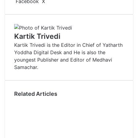
Facebook
X
L
T
P
R
V
S
P
i
u
i
e
K
h
r
n
m
n
d
o
a
i
k
b
t
d
n
r
n
e
l
e
i
t
e
t
Kartik Trivedi
d
r
r
t
a
v
Kartik Trivedi is the Editor in Chief of Yatharth
I
e
k
i
Yoddha Digital Desk and He is also the
n
s
t
a
youngest Publisher and Editor of Medhavi
t
e
E
Samachar.
m
a
i
l
Related Articles