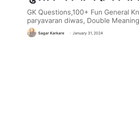
GK Questions,100+ Fun General Kn
paryavaran diwas, Double Meaning
Sagar Karkare
January 31, 2024