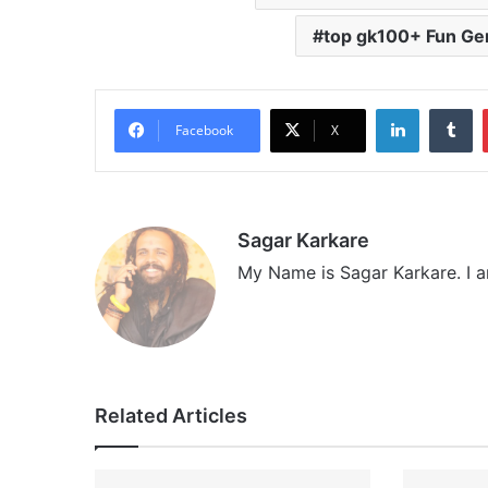
top gk100+ Fun Ge
LinkedIn
Tumblr
Facebook
X
Sagar Karkare
My Name is Sagar Karkare. I a
Related Articles