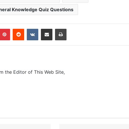
neral Knowledge Quiz Questions
Pinterest
Reddit
VKontakte
Share via Email
Print
m the Editor of This Web Site,