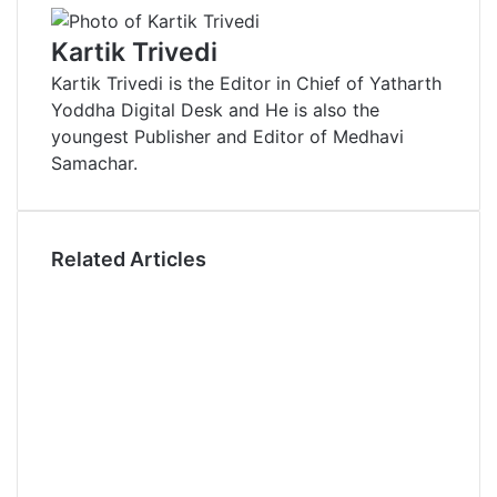
k
b
t
d
n
r
n
e
l
e
i
t
e
t
Kartik Trivedi
d
r
r
t
a
v
Kartik Trivedi is the Editor in Chief of Yatharth
I
e
k
i
Yoddha Digital Desk and He is also the
n
s
t
a
youngest Publisher and Editor of Medhavi
t
e
E
Samachar.
m
a
i
l
Related Articles