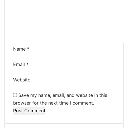
m
m
e
n
t
*
Name
*
Email
*
Website
Save my name, email, and website in this
browser for the next time I comment.