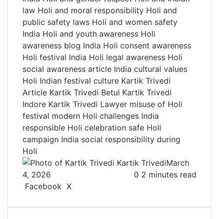
law
Holi and moral responsibility
Holi and
public safety laws
Holi and women safety
India
Holi and youth awareness
Holi
awareness blog India
Holi consent awareness
Holi festival India
Holi legal awareness
Holi
social awareness article
India cultural values
Holi
Indian festival culture
Kartik Trivedi
Article
Kartik Trivedi Betul
Kartik Trivedi
Indore
Kartik Trivedi Lawyer
misuse of Holi
festival
modern Holi challenges India
responsible Holi celebration
safe Holi
campaign India
social responsibility during
Holi
Kartik Trivedi
March
4, 2026
0
2 minutes read
Facebook
X
L
T
P
R
V
S
P
i
u
i
e
K
h
r
n
m
n
d
o
a
i