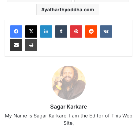
yatharthyoddha.com
LinkedIn
Tumblr
Pinterest
Reddit
VKontakte
Share via Email
Print
Sagar Karkare
My Name is Sagar Karkare. I am the Editor of This Web
Site,