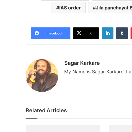
IAS order
Jila panchayat 
LinkedIn
Tumblr
Facebook
X
Sagar Karkare
My Name is Sagar Karkare. I a
Related Articles