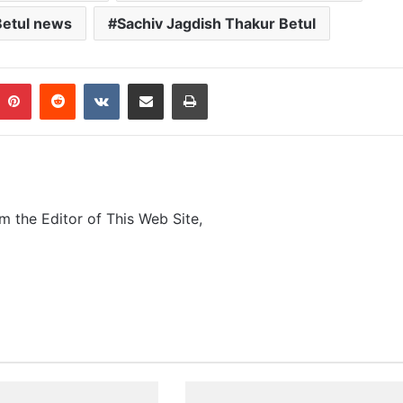
Betul news
Sachiv Jagdish Thakur Betul
Pinterest
Reddit
VKontakte
Share via Email
Print
m the Editor of This Web Site,