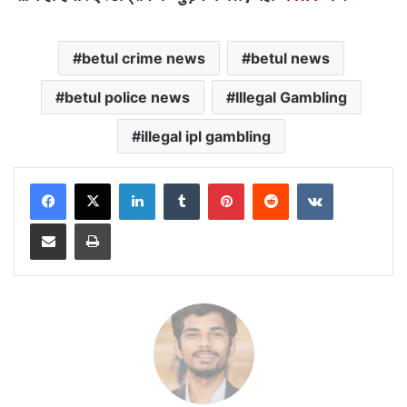
betul crime news
betul news
betul police news
Illegal Gambling
illegal ipl gambling
LinkedIn
Tumblr
Pinterest
Reddit
VKontakte
Share via Email
Print