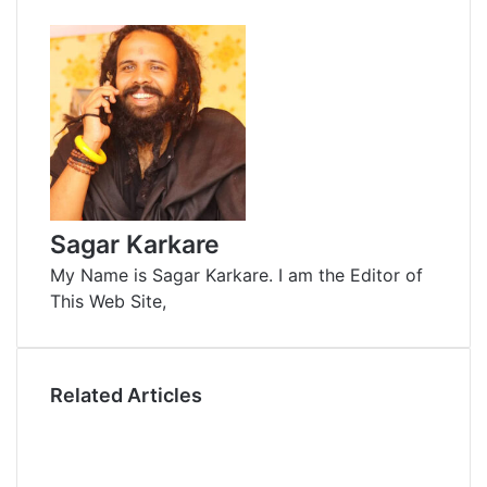
k
b
t
d
n
r
n
e
l
e
i
t
e
t
d
r
r
t
a
v
I
e
k
i
n
s
t
a
t
e
E
m
a
i
Sagar Karkare
l
My Name is Sagar Karkare. I am the Editor of
This Web Site,
Related Articles