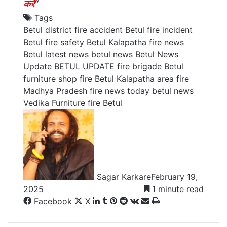
करें
“
Tags
Betul district fire accident
Betul fire incident
Betul fire safety
Betul Kalapatha fire news
Betul latest news
betul news
Betul News
Update
BETUL UPDATE
fire brigade Betul
furniture shop fire Betul
Kalapatha area fire
Madhya Pradesh fire news
today betul news
Vedika Furniture fire Betul
Sagar Karkare
February 19,
2025
1 minute read
Facebook
X
L
T
P
R
V
S
P
i
u
i
e
K
h
r
n
m
n
d
o
a
i