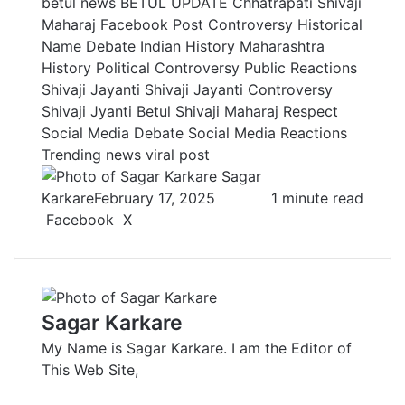
betul news
BETUL UPDATE
Chhatrapati Shivaji
Maharaj
Facebook Post Controversy
Historical
Name Debate
Indian History
Maharashtra
History
Political Controversy
Public Reactions
Shivaji Jayanti
Shivaji Jayanti Controversy
Shivaji Jyanti Betul
Shivaji Maharaj Respect
Social Media Debate
Social Media Reactions
Trending news
viral post
Sagar
Karkare
February 17, 2025
1 minute read
Facebook
X
L
T
P
R
V
S
P
i
u
i
e
K
h
r
n
m
n
d
o
a
i
k
b
t
d
n
r
n
e
l
e
i
t
e
t
Sagar Karkare
d
r
r
t
a
v
My Name is Sagar Karkare. I am the Editor of
I
e
k
i
This Web Site,
n
s
t
a
t
e
E