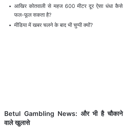
आखिर कोतवाली से महज 600 मीटर दूर ऐसा धंधा कैसे
फल-फूल सकता है?
मीडिया में खबर चलने के बाद भी चुप्पी क्यों?
Betul Gambling News: और भी है चौकाने
वाले खुलासे