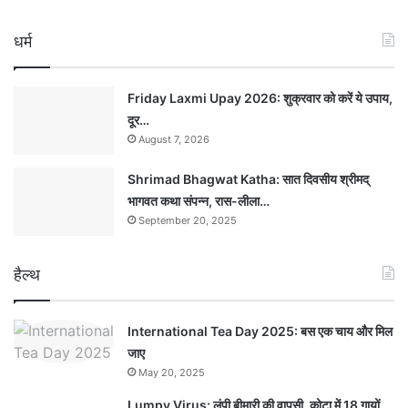
धर्म
Friday Laxmi Upay 2026: शुक्रवार को करें ये उपाय,
दूर…
August 7, 2026
Shrimad Bhagwat Katha: सात दिवसीय श्रीमद्
भागवत कथा संपन्न, रास-लीला…
September 20, 2025
हैल्थ
International Tea Day 2025: बस एक चाय और मिल
जाए
May 20, 2025
Lumpy Virus: लंपी बीमारी की वापसी, कोटा में 18 गायों…