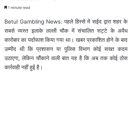
1 minute read
Betul Gambling News: पहले हिस्से में सईद द्वारा शहर के
सबसे व्यस्त इलाके लल्ली चौक में संचालित सट्टे के अवैध
कारोबार का पर्दाफाश किया गया था। खबर प्रकाशित होने के बाद
उम्मीद थी कि प्रशासन या पुलिस विभाग कोई सख्त कदम
उठाएगा, लेकिन चौंकाने वाली बात यह है कि अब तक कोई ठोस
कार्रवाही नहीं हुई है।