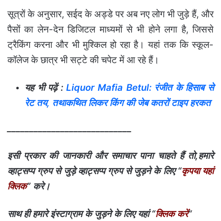
सूत्रों के अनुसार, सईद के अड्डे पर अब नए लोग भी जुड़े हैं, और
पैसों का लेन-देन डिजिटल माध्यमों से भी होने लगा है, जिससे
ट्रैकिंग करना और भी मुश्किल हो रहा है। यहां तक कि स्कूल-
कॉलेज के छात्र भी सट्टे की चपेट में आ रहे हैं।
यह भी पढ़ें :
Liquor Mafia Betul: रंजीत के हिसाब से
रेट तय, तथाकथित लिकर किंग की जेब कतरों टाइप हरकत
____________________________
इसी प्रकार की जानकारी और समाचार पाना चाहते हैं तो,हमारे
व्हाट्सप्प ग्रुप से जुड़े व्हाट्सप्प ग्रुप से जुड़ने के लिए “
कृपया यहां
क्लिक
” करे।
साथ ही हमारे इंस्टाग्राम के जुड़ने के लिए यहां “
क्लिक करें
“