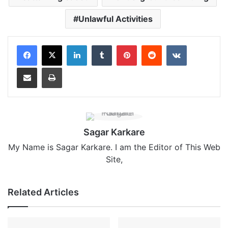
Unlawful Activities
LinkedIn
Tumblr
Pinterest
Reddit
VKontakte
Share via Email
Print
Sagar Karkare
My Name is Sagar Karkare. I am the Editor of This Web
Site,
Related Articles