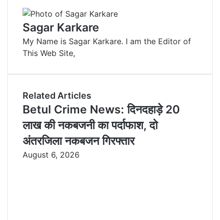
k
b
t
d
n
r
n
e
l
e
i
t
e
t
Sagar Karkare
d
r
r
t
a
v
My Name is Sagar Karkare. I am the Editor of
I
e
k
i
This Web Site,
n
s
t
a
t
e
E
m
a
Related Articles
i
Betul Crime News: दिनदहाड़े 20
l
लाख की नकबजनी का पर्दाफाश, दो
अंतरजिला नकबजन गिरफ्तार
August 6, 2026