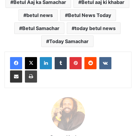
Betul Aaj ka Samachar
Betul aaj ki khabar
betul news
Betul News Today
Betul Samachar
today betul news
Today Samachar
LinkedIn
Tumblr
Pinterest
Reddit
VKontakte
Share via Email
Print