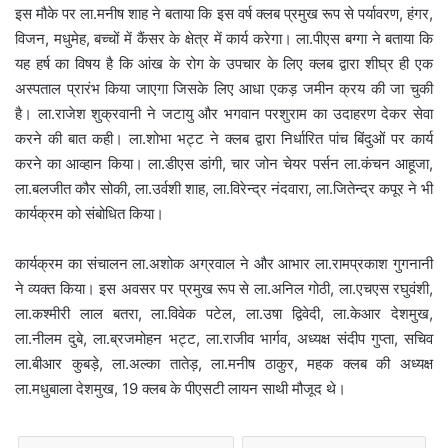
इस मौके पर ला.मनीष शाह ने बताया कि इस वर्ष क्लब प्रमुख रूप से पर्यावरण, हंगर,
विजन, मधुमेह, बच्चों में कैंसर के क्षेत्र में कार्य करेगा। ला.पीएस बग्गा ने बताया कि
यह हर्ष का विषय है कि आंख के रोग के उपचार के लिए क्लब द्वारा शीघ्र ही एक
अस्पताल प्रारंभ किया जाएगा जिसके लिए आधा एकड़ जमीन क्रय की जा चुकी
है। ला.राजेश शुक्रवानी ने जटायु और भगवान परशुराम का उदाहरण देकर सेवा
करने की बात कही। ला.शोभा भट्ट ने क्लब द्वारा निर्धारित पांच बिंदुओं पर कार्य
करने का आव्हान किया। ला.डीएस डांगी, चार जोन चेयर पर्सन ला.कंचन आहूजा,
ला.बलजीत कौर सोकी, ला.उर्वशी शाह, ला.विरेन्द्र नंदवारा, ला.जितेन्द्र कपूर ने भी
कार्यक्रम को संबोधित किया।
कार्यक्रम का संचालन ला.अशोक अग्रवाल ने और आभार ला.रामप्रकाश गुगनानी
ने व्यक्त किया। इस अवसर पर प्रमुख रूप से ला.अनिल गोठी, ला.एचएस रघुवंशी,
ला.कश्मीरी लाल बतरा, ला.विवेक पटेल, ला.उषा द्विवेदी, ला.केआर देशमुख,
ला.नीलम दुबे, ला.ब्रजमोहन भट्ट, ला.राजीव भार्गव, अध्यक्ष संदीप गुप्ता, सचिव
ला.बीआर कुबड़े, ला.अल्का तातेड़, ला.मनीष ठाकुर, महक क्लब की अध्यक्ष
ला.मधुबाला देशमुख, 19 क्लब के पीएसटी लायन साथी मौजूद थे।