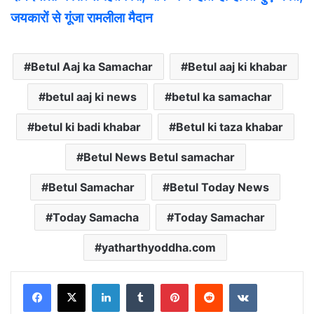
जयकारों से गूंजा रामलीला मैदान
Betul Aaj ka Samachar
Betul aaj ki khabar
betul aaj ki news
betul ka samachar
betul ki badi khabar
Betul ki taza khabar
Betul News Betul samachar
Betul Samachar
Betul Today News
Today Samacha
Today Samachar
yatharthyoddha.com
LinkedIn
Tumblr
Pinterest
Reddit
VKontakte