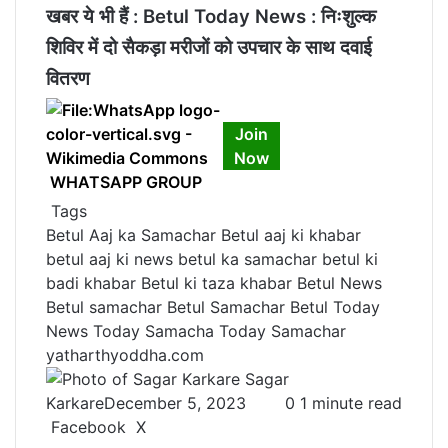
खबर ये भी हैं :
Betul Today News : निःशुल्क
शिविर में दो सैकड़ा मरीजों को उपचार के साथ दवाई
वितरण
Join
Now
WHATSAPP GROUP
Tags
Betul Aaj ka Samachar
Betul aaj ki khabar
betul aaj ki news
betul ka samachar
betul ki
badi khabar
Betul ki taza khabar
Betul News
Betul samachar
Betul Samachar
Betul Today
News
Today Samacha
Today Samachar
yatharthyoddha.com
Sagar
Karkare
December 5, 2023
0
1 minute read
Facebook
X
L
T
P
R
V
S
P