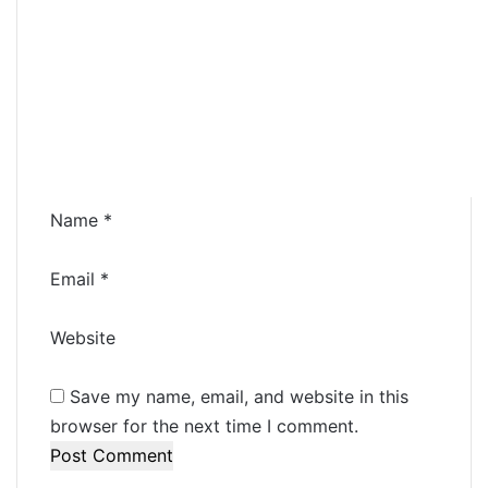
o
m
m
e
n
t
*
Name
*
Email
*
Website
Save my name, email, and website in this
browser for the next time I comment.