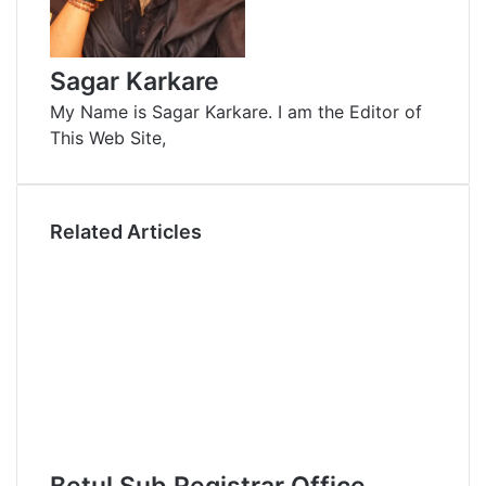
m
a
i
Sagar Karkare
l
My Name is Sagar Karkare. I am the Editor of
This Web Site,
Related Articles