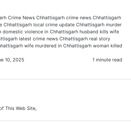
garh Crime News
Chhattisgarh crime news
Chhattisgarh
e
Chhattisgarh local crime update
Chhattisgarh murder
h
domestic violence in Chhattisgarh
husband kills wife
ttisgarh
latest crime news Chhattisgarh
real story
hattisgarh
wife murdered in Chhattisgarh
woman killed
ne 10, 2025
1 minute read
of This Web Site,