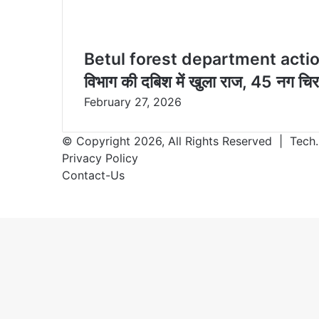
Betul forest department action: घ
विभाग की दबिश में खुला राज, 45 नग चिर
February 27, 2026
© Copyright 2026, All Rights Reserved | Tech.
Privacy Policy
Contact-Us
Facebook
X
WhatsApp
Telegram
Back
to
top
button