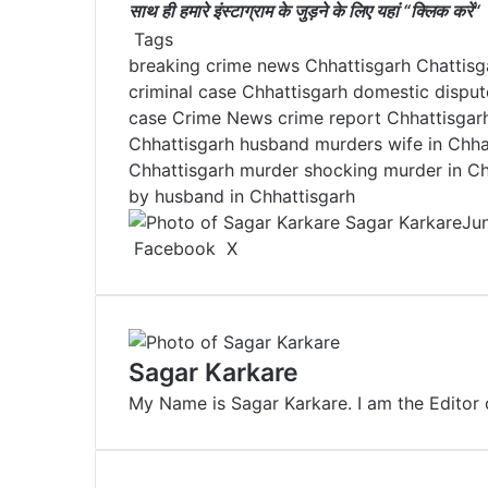
साथ ही हमारे इंस्टाग्राम के जुड़ने के लिए यहां “
क्लिक करें
“
Tags
breaking crime news Chhattisgarh
Chattis
criminal case
Chhattisgarh domestic disput
case
Crime News
crime report Chhattisgar
Chhattisgarh
husband murders wife in Chha
Chhattisgarh murder
shocking murder in Ch
by husband in Chhattisgarh
Sagar Karkare
Ju
Facebook
X
L
T
P
R
V
S
P
i
u
i
e
K
h
r
n
m
n
d
o
a
i
k
b
t
d
n
r
n
e
l
e
i
t
e
t
Sagar Karkare
d
r
r
t
a
v
My Name is Sagar Karkare. I am the Editor 
I
e
k
i
n
s
t
a
t
e
E
m