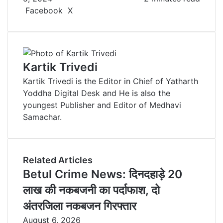
Facebook
X
L
T
P
R
V
S
P
i
u
i
e
K
h
r
n
m
n
d
o
a
i
k
b
t
d
n
r
n
e
l
e
i
t
e
t
Kartik Trivedi
d
r
r
t
a
v
Kartik Trivedi is the Editor in Chief of Yatharth
I
e
k
i
Yoddha Digital Desk and He is also the
n
s
t
a
youngest Publisher and Editor of Medhavi
t
e
E
Samachar.
m
a
i
l
Related Articles
Betul Crime News: दिनदहाड़े 20
लाख की नकबजनी का पर्दाफाश, दो
अंतरजिला नकबजन गिरफ्तार
August 6, 2026