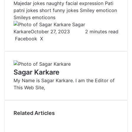
Majedar jokes
naughty facial expression
Pati
patni jokes
short funny jokes
Smiley emoticon
Smileys emoticons
Sagar
Karkare
October 27, 2023
2 minutes read
Facebook
X
L
T
P
R
V
S
P
i
u
i
e
K
h
r
n
m
n
d
o
a
i
k
b
t
d
n
r
n
e
l
e
i
t
e
t
Sagar Karkare
d
r
r
t
a
v
My Name is Sagar Karkare. I am the Editor of
I
e
k
i
This Web Site,
n
s
t
a
t
e
E
m
a
Related Articles
i
l