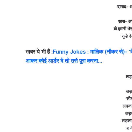
दामाद- अर
सास- अरे
वो हमारी भै
तुम्हे
खबर ये भी हैं :
Funny Jokes : मालिक (नौकर से)- ‘देखो 
आकर कोई आर्डर दे तो उसे पूरा करना…
लड़
लड़
सीट
लड़का
लड़क
लड़का-
शाद