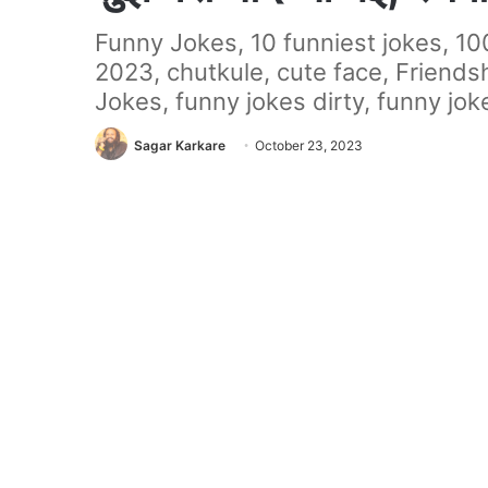
Funny Jokes, 10 funniest jokes, 100
2023, chutkule, cute face, Friends
Jokes, funny jokes dirty, funny jok
Sagar Karkare
October 23, 2023