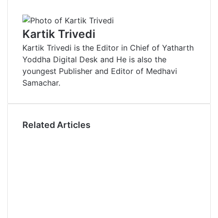
n
m
n
d
o
a
i
k
b
t
d
n
r
n
e
l
e
i
t
e
t
Kartik Trivedi
d
r
r
t
a
v
Kartik Trivedi is the Editor in Chief of Yatharth
I
e
k
i
Yoddha Digital Desk and He is also the
n
s
t
a
youngest Publisher and Editor of Medhavi
t
e
E
Samachar.
m
a
i
l
Related Articles