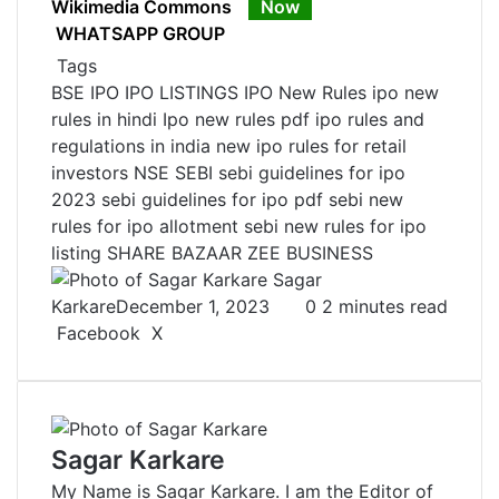
Now
WHATSAPP GROUP
Tags
BSE
IPO
IPO LISTINGS
IPO New Rules
ipo new
rules in hindi
Ipo new rules pdf
ipo rules and
regulations in india
new ipo rules for retail
investors
NSE
SEBI
sebi guidelines for ipo
2023
sebi guidelines for ipo pdf
sebi new
rules for ipo allotment
sebi new rules for ipo
listing
SHARE BAZAAR
ZEE BUSINESS
Sagar
Karkare
December 1, 2023
0
2 minutes read
Facebook
X
L
T
P
R
V
S
P
i
u
i
e
K
h
r
n
m
n
d
o
a
i
k
b
t
d
n
r
n
e
l
e
i
t
e
t
Sagar Karkare
d
r
r
t
a
v
My Name is Sagar Karkare. I am the Editor of
I
e
k
i