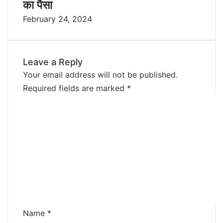
का पैसा
February 24, 2024
Leave a Reply
Your email address will not be published.
Required fields are marked
*
C
o
m
m
e
n
t
*
Name
*