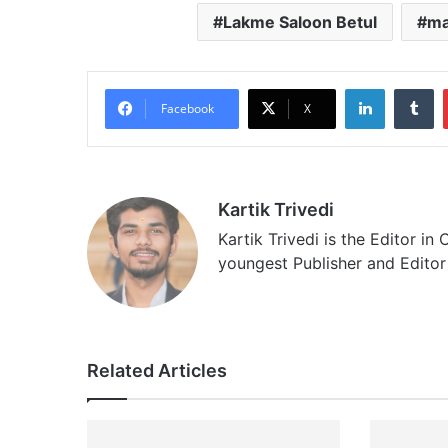
Lakme Saloon Betul
ma
LinkedIn
Tumblr
Facebook
X
Kartik Trivedi
Kartik Trivedi is the Editor i
youngest Publisher and Edito
Related Articles