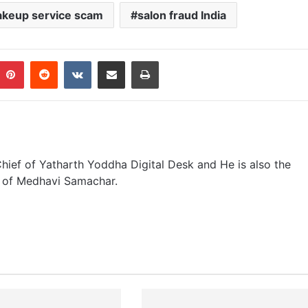
keup service scam
salon fraud India
Pinterest
Reddit
VKontakte
Share via Email
Print
n Chief of Yatharth Yoddha Digital Desk and He is also the
r of Medhavi Samachar.