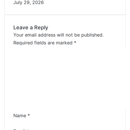
July 29, 2026
Leave a Reply
Your email address will not be published.
Required fields are marked
*
C
o
m
m
e
n
t
*
Name
*