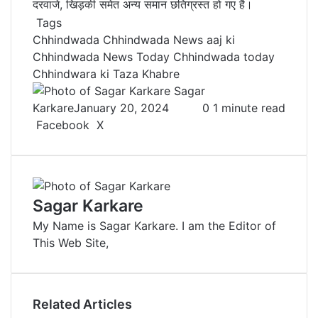
दरवाजे, खिड़की समेत अन्य समान छतिग्रस्त हो गए है।
Tags
Chhindwada
Chhindwada News aaj ki
Chhindwada News Today
Chhindwada today
Chhindwara ki Taza Khabre
Sagar
Karkare
January 20, 2024
0
1 minute read
Facebook
X
L
T
P
R
V
S
P
i
u
i
e
K
h
r
n
m
n
d
o
a
i
k
b
t
d
n
r
n
e
l
e
i
t
e
t
Sagar Karkare
d
r
r
t
a
v
My Name is Sagar Karkare. I am the Editor of
I
e
k
i
This Web Site,
n
s
t
a
t
e
E
m
a
Related Articles
i