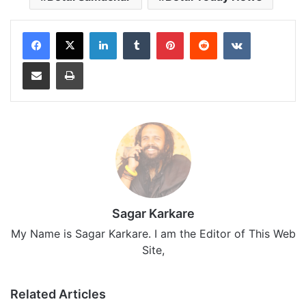
LinkedIn
Tumblr
Pinterest
Reddit
VKontakte
Share via Email
Print
Sagar Karkare
My Name is Sagar Karkare. I am the Editor of This Web
Site,
Related Articles