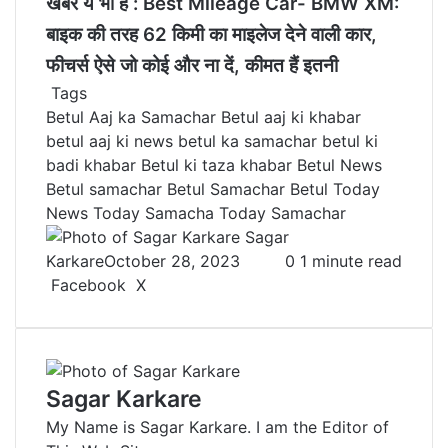
खबर ये भी हैं :
Best Mileage Car- BMW XM:
बाइक की तरह 62 किमी का माइलेज देने वाली कार,
फीचर्स ऐसे जो कोई और ना दें, कीमत हैं इतनी
Tags
Betul Aaj ka Samachar
Betul aaj ki khabar
betul aaj ki news
betul ka samachar
betul ki
badi khabar
Betul ki taza khabar
Betul News
Betul samachar
Betul Samachar
Betul Today
News
Today Samacha
Today Samachar
Sagar
Karkare
October 28, 2023
0
1 minute read
Facebook
X
L
T
P
R
V
S
P
i
u
i
e
K
h
r
n
m
n
d
o
a
i
k
b
t
d
n
r
n
e
l
e
i
t
e
t
Sagar Karkare
d
r
r
t
a
v
My Name is Sagar Karkare. I am the Editor of
I
e
k
i