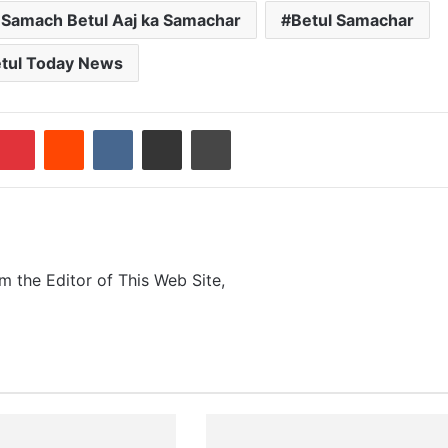
 Samach Betul Aaj ka Samachar
Betul Samachar
tul Today News
Pinterest
Reddit
VKontakte
Share via Email
Print
m the Editor of This Web Site,