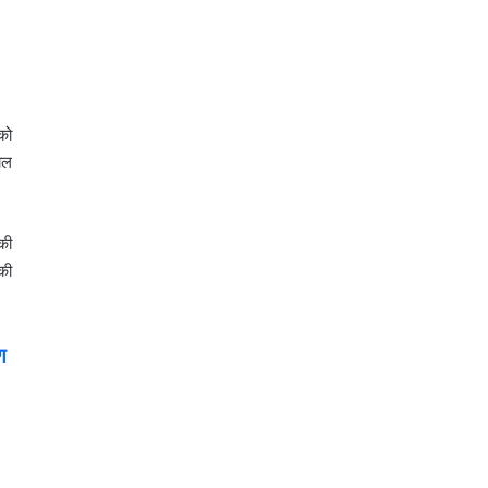
को
ाल
की
 की
ण