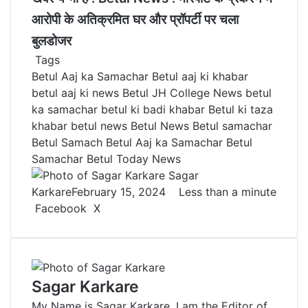
आरोपी के अतिक्रमित घर और प्रॉपर्टी पर चला
बुलडोजर
Tags
Betul Aaj ka Samachar
Betul aaj ki khabar
betul aaj ki news
Betul JH College News
betul
ka samachar
betul ki badi khabar
Betul ki taza
khabar
betul news
Betul News Betul samachar
Betul Samach Betul Aaj ka Samachar
Betul
Samachar
Betul Today News
Sagar
Karkare
February 15, 2024
Less than a minute
Facebook
X
L
T
P
R
V
S
P
i
u
i
e
K
h
r
n
m
n
d
o
a
i
k
b
t
d
n
r
n
e
l
e
i
t
e
t
Sagar Karkare
d
r
r
t
a
v
My Name is Sagar Karkare. I am the Editor of
I
e
k
i