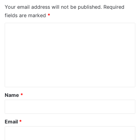
Your email address will not be published.
Required
fields are marked
*
C
o
m
m
e
n
t
*
Name
*
Email
*