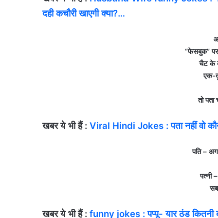
दही कचौरी खाएगी क्‍या?…
आ
“फेसबुक” पर
चैट के द
एक-दू
तो पता 
खबर ये भी हैं :
Viral Hindi Jokes : पता नहीं वो कौन स
पति – अगर 
पत्‍नी
सब
खबर ये भी हैं :
funny jokes : पप्पू- यार ठंड कितनी बढ़