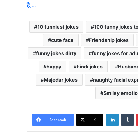
है,…
10 funniest jokes
100 funny jokes to
cute face
Friendship jokes
funny jokes dirty
funny jokes for adu
happy
hindi jokes
Husband
Majedar jokes
naughty facial exp
Smiley emoti
LinkedIn
Tumblr
Facebook
X