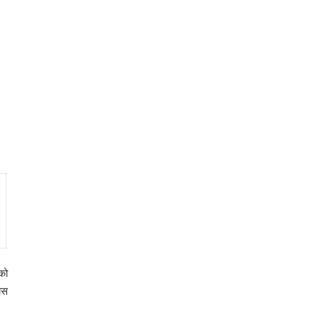
को
ास