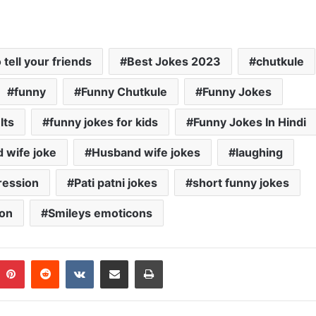
 tell your friends
Best Jokes 2023
chutkule
funny
Funny Chutkule
Funny Jokes
lts
funny jokes for kids
Funny Jokes In Hindi
 wife joke
Husband wife jokes
laughing
ression
Pati patni jokes
short funny jokes
con
Smileys emoticons
Pinterest
Reddit
VKontakte
Share via Email
Print