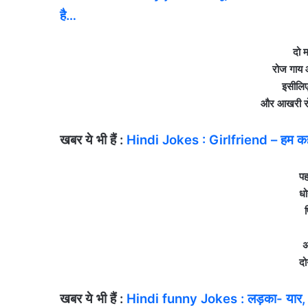
है…
दो 
रोज गाय औ
इसीलिए 
और आखरी रोट
खबर ये भी हैं :
Hindi Jokes : Girlfriend – हम कहां 
पह
धो
फ
अ
दो
खबर ये भी हैं :
Hindi funny Jokes : लड़का- यार, मुझ