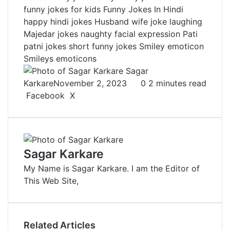
funny jokes for kids
Funny Jokes In Hindi
happy
hindi jokes
Husband wife joke
laughing
Majedar jokes
naughty facial expression
Pati
patni jokes
short funny jokes
Smiley emoticon
Smileys emoticons
Sagar
Karkare
November 2, 2023
0
2 minutes read
Facebook
X
L
T
P
R
V
S
P
i
u
i
e
K
h
r
n
m
n
d
o
a
i
k
b
t
d
n
r
n
e
l
e
i
t
e
t
Sagar Karkare
d
r
r
t
a
v
My Name is Sagar Karkare. I am the Editor of
I
e
k
i
This Web Site,
n
s
t
a
t
e
E
m
a
Related Articles