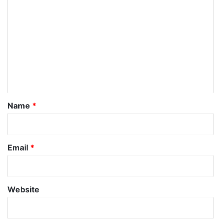
o
m
m
e
n
t
*
Name
*
Email
*
Website