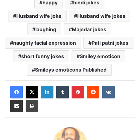
happy
hindi jokes
Husband wife joke
Husband wife jokes
laughing
Majedar jokes
naughty facial expression
Pati patni jokes
short funny jokes
Smiley emoticon
Smileys emoticons Published
LinkedIn
Tumblr
Pinterest
Reddit
VKontakte
Share via Email
Print