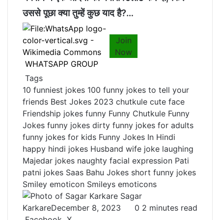
उससे पूछा क्‍या तुम्‍हें कुछ याद है?…
Join
Now
WHATSAPP GROUP
Tags
10 funniest jokes
100 funny jokes to tell your
friends
Best Jokes 2023
chutkule
cute face
Friendship jokes
funny
Funny Chutkule
Funny
Jokes
funny jokes dirty
funny jokes for adults
funny jokes for kids
Funny Jokes In Hindi
happy
hindi jokes
Husband wife joke
laughing
Majedar jokes
naughty facial expression
Pati
patni jokes
Saas Bahu Jokes
short funny jokes
Smiley emoticon
Smileys emoticons
Sagar
Karkare
December 8, 2023
0
2 minutes read
Facebook
X
L
T
P
R
V
S
P