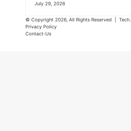
July 29, 2026
© Copyright 2026, All Rights Reserved | Tech.
Privacy Policy
Contact-Us
Facebook
X
WhatsApp
Telegram
Back
to
top
button