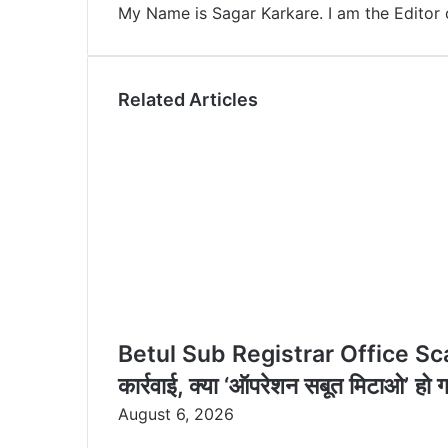
My Name is Sagar Karkare. I am the Editor 
I
e
k
i
n
s
t
a
t
e
E
m
Related Articles
a
i
l
Betul Sub Registrar Office Scam P
कार्रवाई, क्या ‘ऑपरेशन सबूत मिटाओ’ हो
August 6, 2026