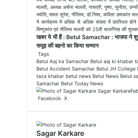
मालवी, अध्यक्ष अर्चना मालवी, गायत्री, पुष्पा, सुनीता, उ
ज्योति, ममता सुरेश, नीलिमा, डॉ.निशा, कविता उमाकांत
ने कार्यक्रम में अधिक से अधिक संख्या में उपस्थित हो
विष्णुकांत एवं नीलिमा मालवी को 25वी सालगिरह की शुभक
खबर ये भी हैं :
Betul Samachar : भाजपा ने शुरू 
समूह की बहनो का किया सम्मान
Tags
Betul Aaj ka Samachar
Betul aaj ki khabar
b
Betul Accident Samachar
Betul JH College
taza khabar
betul news
Betul News Betul 
Samachar
Betul Today News
Sagar Karkare
Fe
Facebook
X
L
T
P
R
V
S
P
i
u
i
e
K
h
r
n
m
n
d
o
a
i
k
b
t
d
n
r
n
e
l
e
i
t
e
t
Sagar Karkare
d
r
r
t
a
v